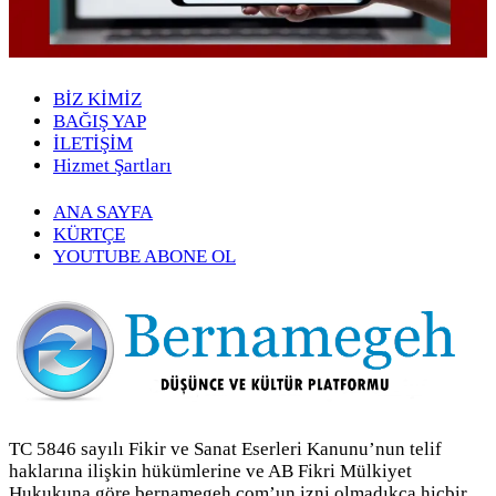
BİZ KİMİZ
BAĞIŞ YAP
İLETİŞİM
Hizmet Şartları
ANA SAYFA
KÜRTÇE
YOUTUBE ABONE OL
TC 5846 sayılı Fikir ve Sanat Eserleri Kanunu’nun telif
haklarına ilişkin hükümlerine ve AB Fikri Mülkiyet
Hukukuna göre bernamegeh.com’un izni olmadıkça hiçbir