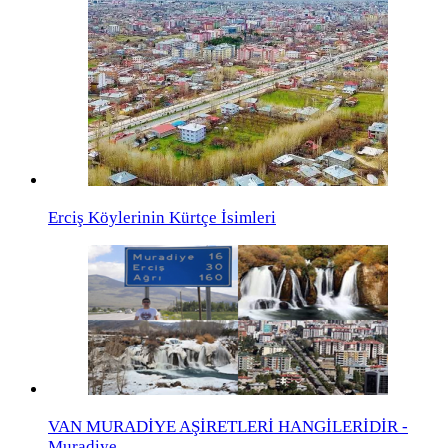
Erciş Köylerinin Kürtçe İsimleri
VAN MURADİYE AŞİRETLERİ HANGİLERİDİR -
Muradiye…