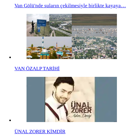
Van Gölü'nde suların çekilmesiyle birlikte kayaya…
VAN ÖZALP TARİHİ
ÜNAL ZORER KİMDİR