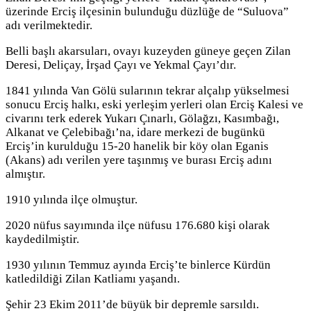
üzerinde Erciş ilçesinin bulunduğu düzlüğe de “Suluova”
adı verilmektedir.
Belli başlı akarsuları, ovayı kuzeyden güneye geçen Zilan
Deresi, Deliçay, İrşad Çayı ve Yekmal Çayı’dır.
1841 yılında Van Gölü sularının tekrar alçalıp yükselmesi
sonucu Erciş halkı, eski yerleşim yerleri olan Erciş Kalesi ve
civarını terk ederek Yukarı Çınarlı, Gölağzı, Kasımbağı,
Alkanat ve Çelebibağı’na, idare merkezi de bugünkü
Erciş’in kurulduğu 15-20 hanelik bir köy olan Eganis
(Akans) adı verilen yere taşınmış ve burası Erciş adını
almıştır.
1910 yılında ilçe olmuştur.
2020 nüfus sayımında ilçe nüfusu 176.680 kişi olarak
kaydedilmiştir.
1930 yılının Temmuz ayında Erciş’te binlerce Kürdün
katledildiği Zilan Katliamı yaşandı.
Şehir 23 Ekim 2011’de büyük bir depremle sarsıldı.