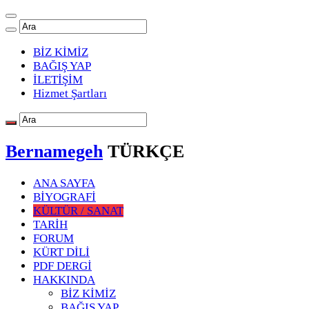
BİZ KİMİZ
BAĞIŞ YAP
İLETİŞİM
Hizmet Şartları
Bernamegeh
TÜRKÇE
ANA SAYFA
BİYOGRAFİ
KÜLTÜR / SANAT
TARİH
FORUM
KÜRT DİLİ
PDF DERGİ
HAKKINDA
BİZ KİMİZ
BAĞIŞ YAP