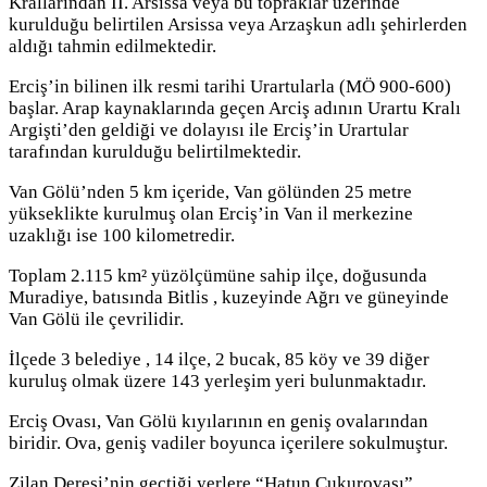
Krallarından II. Arsissa veya bu topraklar üzerinde
kurulduğu belirtilen Arsissa veya Arzaşkun adlı şehirlerden
aldığı tahmin edilmektedir.
Erciş’in bilinen ilk resmi tarihi Urartularla (MÖ 900-600)
başlar. Arap kaynaklarında geçen Arciş adının Urartu Kralı
Argişti’den geldiği ve dolayısı ile Erciş’in Urartular
tarafından kurulduğu belirtilmektedir.
Van Gölü’nden 5 km içeride, Van gölünden 25 metre
yükseklikte kurulmuş olan Erciş’in Van il merkezine
uzaklığı ise 100 kilometredir.
Toplam 2.115 km² yüzölçümüne sahip ilçe, doğusunda
Muradiye, batısında Bitlis , kuzeyinde Ağrı ve güneyinde
Van Gölü ile çevrilidir.
İlçede 3 belediye , 14 ilçe, 2 bucak, 85 köy ve 39 diğer
kuruluş olmak üzere 143 yerleşim yeri bulunmaktadır.
Erciş Ovası, Van Gölü kıyılarının en geniş ovalarından
biridir. Ova, geniş vadiler boyunca içerilere sokulmuştur.
Zilan Deresi’nin geçtiği yerlere “Hatun Çukurovası”,