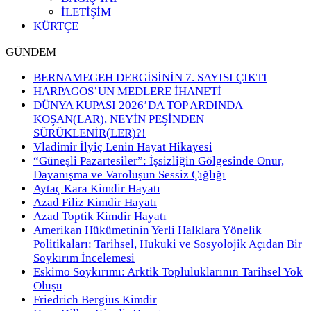
İLETİŞİM
KÜRTÇE
GÜNDEM
BERNAMEGEH DERGİSİNİN 7. SAYISI ÇIKTI
HARPAGOS’UN MEDLERE İHANETİ
DÜNYA KUPASI 2026’DA TOP ARDINDA
KOŞAN(LAR), NEYİN PEŞİNDEN
SÜRÜKLENİR(LER)?!
Vladimir İlyiç Lenin Hayat Hikayesi
“Güneşli Pazartesiler”: İşsizliğin Gölgesinde Onur,
Dayanışma ve Varoluşun Sessiz Çığlığı
Aytaç Kara Kimdir Hayatı
Azad Filiz Kimdir Hayatı
Azad Toptik Kimdir Hayatı
Amerikan Hükümetinin Yerli Halklara Yönelik
Politikaları: Tarihsel, Hukuki ve Sosyolojik Açıdan Bir
Soykırım İncelemesi
Eskimo Soykırımı: Arktik Topluluklarının Tarihsel Yok
Oluşu
Friedrich Bergius Kimdir