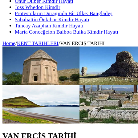
Onur Dilber Kimdir Hayatı
Joss Whedon Kimdir
Protestoların Durağında Bir Ülke: Bangladeş
Sabahattin Önkibar Kimdir Hayatı
Tuncay Azaphan Kimdir Hayatı
Maria Conceğcion Balboa Buika Kimdir Hayatı
Home
/
KENT TARİHLERİ
/
VAN ERCİŞ TARİHİ
VAN ERCİŞ TARİHİ