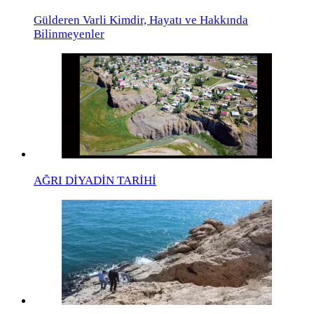
Gülderen Varli Kimdir, Hayatı ve Hakkında
Bilinmeyenler
AĞRI DİYADİN TARİHİ