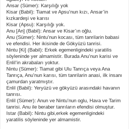
Ansar (Sümer): Karşılığı yok
Kisar (Babil): Tiamat ve Apsu’nun kızı, Ansar’in
kızkardeşi ve karısı
Kisar (Apsu): Karşılığı yok.
Anu [An] (Babil): Ansar ve Kisar’ın oğlu.
Anu (Sümer): Nintu’nun kocası, tüm tanrilarin babasi
ve efendisi. Her ikisinde de Gökyüzü tanrisi.
Nintu [Ki] (Babil): Erkek egemenligindeki yaratilis
söyleninde yer almamistir. Burada Anu’nun karisi ve
Enlil’in akrabaları yoktur.
Nintu (Sümer): Tiamat gibi Ulu Tanrıça veya Ana
Tanrıça, Anu’nun karısı, tüm tanrilarin anasi, ilk insanı
çamurdan yaratmıştır.
Enlil (Babil): Yeryüzü ve gökyüzü arasındaki havanın
tanrısı.
Enlil (Sümer): Anun ve Nintu’nun oglu, Hava ve Tarim
tanrisi. Anu ile beraber tanrıların efendisi olmuştur.
Istar (Babil): Nintu gibi,erkek egemenligindeki
yaratilis söyleninde yer almamistir.