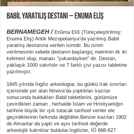
BABİL YARATILIŞ DESTANI – ENUMA ELİŞ
BERNAMEGEH /
Enûma Eliš (Türkçeleştirilmiş:
Enuma Eliş) Antik Mezopotamya’da yazılmış Babil
yaratılış destanına verilen isimdir. Bu ismin
verilmesinin sebebi destanın başlangıç metninin ilk iki
kelimesi olup, manası ”yukardayken” dir. Destan,
yaklaşık 1000 satırlıdır ve 7 farklı çivi yazısı tabletine
yazılmıştır.
1845 yılında İngiliz arkeologlar, bu günkü Irak sınırları
içerisinde yer alan Ninova’da yaptıkları kazılar
sonucunda buldukları Babil tabletlerini, günümüze
çevirdikleri zaman , herhalde İslam ve Hristiyanlığın
tarihine büyük bir ışık tutacak tarihsel veriler ele
geçirdiklerinin farkında değildiler.Benzer kazıları 1902
de Almanlar da yaptı ve aynı tarihsel değerde
arkeolojik kalıntılar buldular.İngilizler, İÖ 688-627