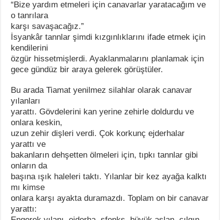
“Bize yardım etmeleri için canavarlar yaratacağım ve
o tanrılara
karşı savaşacağız.”
İsyankâr tannlar şimdi kızgınlıklarını ifade etmek için
kendilerini
özgür hissetmişlerdi. Ayaklanmalarını planlamak için
gece gündüz bir araya gelerek görüştüler.
Bu arada Tiamat yenilmez silahlar olarak canavar
yılanları
yarattı. Gövdelerini kan yerine zehirle doldurdu ve
onlara keskin,
uzun zehir dişleri verdi. Çok korkunç ejderhalar
yarattı ve
bakanların dehşetten ölmeleri için, tıpkı tannlar gibi
onların da
başına ışık haleleri taktı. Yılanlar bir kez ayağa kalktı
mı kimse
onlara karşı ayakta duramazdı. Toplam on bir canavar
yarattı:
Engerek yılanı, ejderha, sfenks, büyük aslan, çılgın