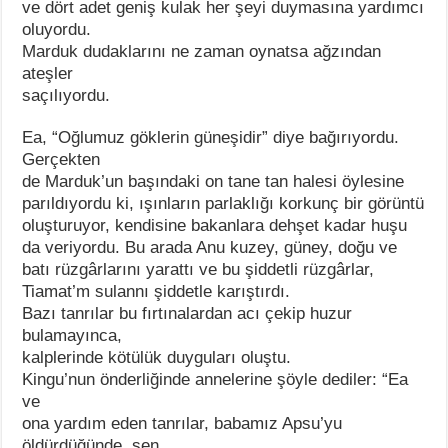
ve dört adet geniş kulak her şeyi duymasına yardımcı
oluyordu.
Marduk dudaklarını ne zaman oynatsa ağzından
ateşler
saçılıyordu.
Ea, “Oğlumuz göklerin güneşidir” diye bağırıyordu.
Gerçekten
de Marduk’un başındaki on tane tan halesi öylesine
parıldıyordu ki, ışınların parlaklığı korkunç bir görüntü
oluşturuyor, kendisine bakanlara dehşet kadar huşu
da veriyordu. Bu arada Anu kuzey, güney, doğu ve
batı rüzgârlarını yarattı ve bu şiddetli rüzgârlar,
Tiamat’m sulannı şiddetle karıştırdı.
Bazı tanrılar bu fırtınalardan acı çekip huzur
bulamayınca,
kalplerinde kötülük duyguları oluştu.
Kingu’nun önderliğinde annelerine şöyle dediler: “Ea
ve
ona yardım eden tanrılar, babamız Apsu’yu
öldürdüğünde, sen