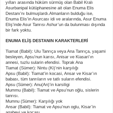
yılları arasında hüküm sürmüş olan Babil Kralı
Asurbanipal kütüphanesine ait olan Enuma Elis
Destanı’nı bulmuşlardı.Almanların bulduğu ise,
Enuma Elis’in Asurcası idi ve aralarında, Asur Enuma
Eliş’inde Asur Tanrısı Ashur’un da bulunması dışında
bir fark yoktu.
ENUMA ELİŞ DESTANIN KARAKTERLERİ
Tiamat (Babil): Ulu Tanrıça veya Ana Tanrıça, yaşami
besleyen, Apsu’nun karısı, Anisar ve Kiasari’ın
annesi, tuzlu sularin efendisi. Toprak Ana
Tiamat (Sümer): Nintu (Ki)’nin karşılığı
Apsu (Babil): Tiamat’in kocasi, Ansar ve Kisar’ın
babası, tüm tanrıların ve tatlı suların efendisi.
Apsu (Sümer): Anu(An)’in karsiligi
Mummu (Babil): Tiamat ve Apsu’nun oğlu, sislerin
tanrısı.
Mumnu (Sümer): Karşılığı yok
Ansar (Babil): Tiamat ve Apsu’nun oglu, Kisar’in
agabeyi ve kocası.