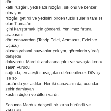
dört
katlı rüzgârı, yedi katlı rüzgârı, siklonu ve benzeri
olmayan
rüzgârı getirdi ve yedisini birden tuzlu suların tanrısı
olan Tiamat’ın
içini karıştırmak için gönderdi. Yenilmez fırtına
arabasını
dört canavardan {Tahrip Edici, Acımasız, Ezici ve
Uçucu)
oluşan yabanıl hayvanlar çekiyor, görenlerin yüreği
dehşetle
doluyordu. Marduk arabasına çıktı ve savaşta korku
salan Vurucu
sağında, en ateşli savaşçıları defedebilecek Dövüş
ise sol
tarafında yer aldılar. Her iki canavarın da, ucundan
zehir damlayan
keskin dişleri ve dilleri vardı.
Sonunda Marduk dehşetli bir zırha büründü ve
kafasına