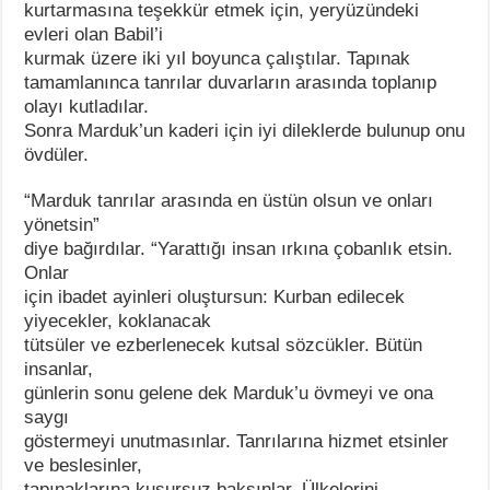
kurtarmasına teşekkür etmek için, yeryüzündeki
evleri olan Babil’i
kurmak üzere iki yıl boyunca çalıştılar. Tapınak
tamamlanınca tanrılar duvarların arasında toplanıp
olayı kutladılar.
Sonra Marduk’un kaderi için iyi dileklerde bulunup onu
övdüler.
“Marduk tanrılar arasında en üstün olsun ve onları
yönetsin”
diye bağırdılar. “Yarattığı insan ırkına çobanlık etsin.
Onlar
için ibadet ayinleri oluştursun: Kurban edilecek
yiyecekler, koklanacak
tütsüler ve ezberlenecek kutsal sözcükler. Bütün
insanlar,
günlerin sonu gelene dek Marduk’u övmeyi ve ona
saygı
göstermeyi unutmasınlar. Tanrılarına hizmet etsinler
ve beslesinler,
tapınaklarına kusursuz baksınlar. Ülkelerini