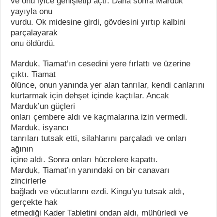
ve onu iyice genişletip açtı. Daha sonra Marduk
yayıyla onu
vurdu. Ok midesine girdi, gövdesini yırtıp kalbini
parçalayarak
onu öldürdü.
Marduk, Tiamat’ın cesedini yere fırlattı ve üzerine
çıktı. Tiamat
ölünce, onun yanında yer alan tanrılar, kendi canlarını
kurtarmak için dehşet içinde kaçtılar. Ancak
Marduk’un güçleri
onları çembere aldı ve kaçmalarına izin vermedi.
Marduk, isyancı
tanrıları tutsak etti, silahlarını parçaladı ve onları
ağının
içine aldı. Sonra onları hücrelere kapattı.
Marduk, Tiamat’ın yanındaki on bir canavarı
zincirlerle
bağladı ve vücutlarını ezdi. Kingu’yu tutsak aldı,
gerçekte hak
etmediği Kader Tabletini ondan aldı, mühürledi ve