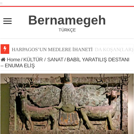
Bernamegeh
TÜRKÇE
DÜNYA KUPASI 2026’DA TOP ARDINDA KOŞAN(LAR)
Home
/
KÜLTÜR / SANAT
/
BABİL YARATILIŞ DESTANI
– ENUMA ELİŞ