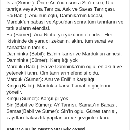
Istar(Sümer): Önce Anu’nun sonra Sin’in kizi, Ulu
tanriça veya Ana Tanriça, Ask ve Savas Tanrıçası.
Ea(Babil): Anu’nun oglu, Damnika’nin kocasi,
Marduk’un babasi ve Apsu’dan sonra tüm tanrıların ve
tatlı suların efendisi.
Ea (Sümer): Ana,Nintu, yeryüzünün efendisi. Her
ikisininde de yaraıcı zekanın, aklın, tüm sanat ve
zanaatların tanrısı.
Damninka (Babil): Ea’nin karısı ve Marduk’un annesi.
Damninka (Sümer): Karşılığı yok
Marduk (Babil): Ea ve Damninka’nın oğlu, en akıllı ve
yetenekli tanrı, tüm tanrıların efendisi oldu.
Marduk (Sümer): Anu ve Enlil’in karşılığı
Kingu (Babil): Marduk’a karsi Tiamat’in güçlerini
yönetir.
Kingu (Sümer): Karşılığı yok
Sini(Babil ve Sümer): AY Tanrısı, Samas’ın Babası.
Samas(Babil ve Sümer): Sin’in oglu. Günes tanrısı,
zayıfları,haksızlık yapılanları ve gezginleri korur.
ENUMA ELİŞ DESTANIN HİKAYESİ