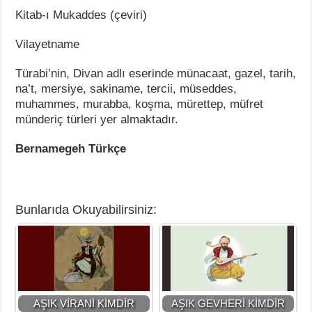
Kitab-ı Mukaddes (çeviri)
Vilayetname
Türabi’nin, Divan adlı eserinde münacaat, gazel, tarih,
na’t, mersiye, sakiname, tercii, müseddes,
muhammes, murabba, koşma, mürettep, müfret
münderiç türleri yer almaktadır.
Bernamegeh Türkçe
Bunlarıda Okuyabilirsiniz:
AŞIK VİRANİ KİMDİR
AŞIK GEVHERİ KİMDİR