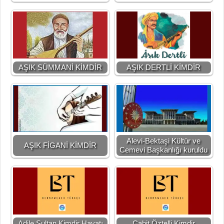
AŞIK SÜMMANİ KİMDİR
AŞIK DERTLİ KİMDİR
Alevi-Bektaşi Kültür ve
AŞIK FİGANİ KİMDİR
Cemevi Başkanlığı kuruldu
Adile Sultan Kimdir Hayatı
Cahit Öztelli Kimdir