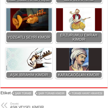
ERZURUMLU EMRAH
YOZGATLI SEYRİ KİMDİR
KİMDİR
AŞIK İBRAHİM KİMDİR
KARACAOĞLAN KİMDİR
Etiket
ŞAİR TÜRABİ
ŞAİR TÜRABİ KİMDİR
TÜRABİ HAYAT HİKAYESİ
Önceki
AŞIK VEYSEL KİMDİR