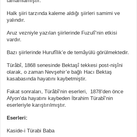
tamamlamıştır.
Halk şiiri tarzında kaleme aldığı şiirleri samimi ve
yalındır.
Aruz vezniyle yazılan şiirlerinde Fuzulî’nin etkisi
vardır.
Bazı şiirlerinde Hurufîlik’e de temâyülü görülmektedir.
Türâbî, 1868 senesinde Bektaşî tekkesi post-nişîni
olarak, o zaman Nevşehir’e bağlı Hacı Bektaş
kasabasında hayatını kaybetmiştir.
Fakat sonraları, Türâbî’nin eserleri, 1878’den önce
Afyon’da hayatını kaybeden İbrahim Türabî’nin
eserleriyle karıştırılmıştır.
Eserleri:
Kaside-i Türabi Baba